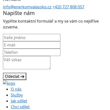
info@enerkomvalassko.cz
+420 727 808 057
Napište nám
Vyplňte kontaktní formulář a my se vám co nejdříve
ozveme.
Odeslat
O nás
Služby
Jak sdílet
Chci sdílet