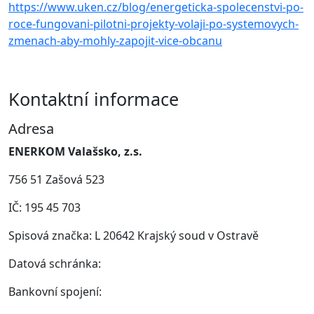
https://www.uken.cz/blog/energeticka-spolecenstvi-po-
roce-fungovani-pilotni-projekty-volaji-po-systemovych-
zmenach-aby-mohly-zapojit-vice-obcanu
Kontaktní informace
Adresa
ENERKOM Valašsko, z.s.
756 51 Zašová 523
IČ: 195 45 703
Spisová značka: L 20642 Krajský soud v Ostravě
Datová schránka:
Bankovní spojení: